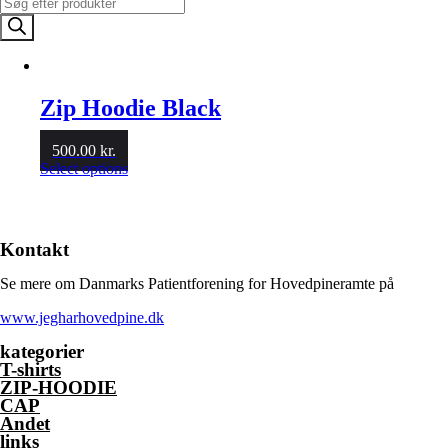
Products
search
Zip Hoodie Black
500.00
kr.
This
Select options
product
has
multiple
variants.
Kontakt
The
options
Se mere om Danmarks Patientforening for Hovedpineramte på
may
be
www.jegharhovedpine.dk
chosen
on
kategorier
the
T-shirts
product
ZIP-HOODIE
page
CAP
Andet
links