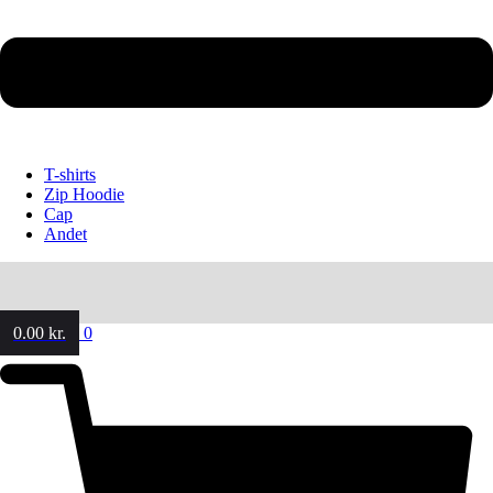
T-shirts
Zip Hoodie
Cap
Andet
0.00
kr.
0