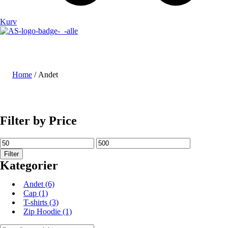
Kurv
Home
/ Andet
SHOP NU
Filter by Price
Filter
Kategorier
Andet
(6)
Cap
(1)
T-shirts
(3)
Zip Hoodie
(1)