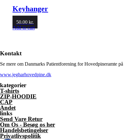
Keyhanger
50.00
kr.
Add to cart
Kontakt
Se mere om Danmarks Patientforening for Hovedpineramte på
www.jegharhovedpine.dk
kategorier
T-shirts
ZIP-HOODIE
CAP
Andet
links
Send Vare Retur
Om Os - Besøg os her
Handelsbetingelser
Privatlivspolitik