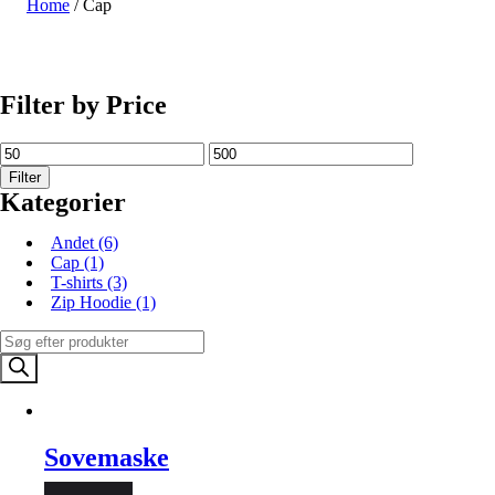
Home
/ Cap
SHOP NU
Filter by Price
Filter
Kategorier
Andet
(6)
Cap
(1)
T-shirts
(3)
Zip Hoodie
(1)
Products
search
Sovemaske