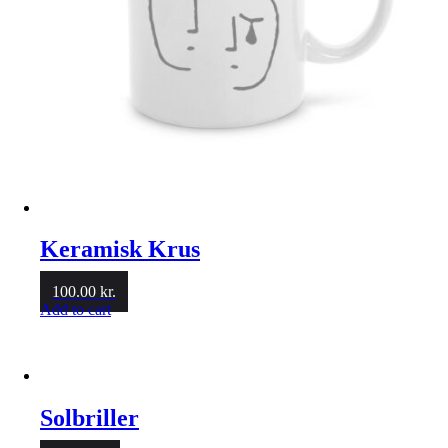
Keramisk Krus
100.00
kr.
Add to cart
Solbriller