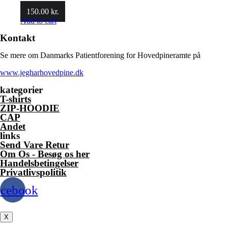
150.00
kr.
Add to cart
Kontakt
Se mere om Danmarks Patientforening for Hovedpineramte på
www.jegharhovedpine.dk
kategorier
T-shirts
ZIP-HOODIE
CAP
Andet
links
Send Vare Retur
Om Os - Besøg os her
Handelsbetingelser
Privatlivspolitik
acebook
X