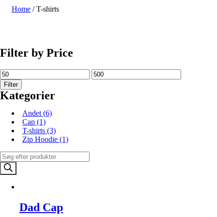
Home
/ T-shirts
SHOP NU
Filter by Price
Filter
Kategorier
Andet
(6)
Cap
(1)
T-shirts
(3)
Zip Hoodie
(1)
Products
search
Dad Cap