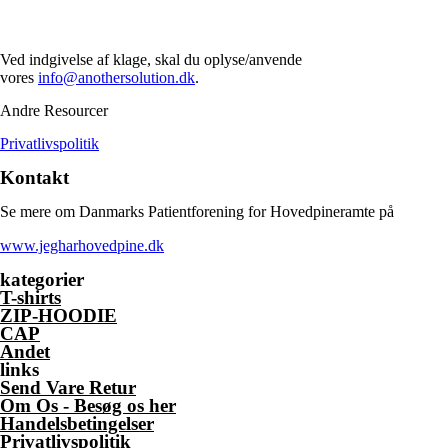
Ved indgivelse af klage, skal du oplyse/anvende
vores
info@anothersolution.dk
.
Andre Resourcer
Privatlivspolitik
Kontakt
Se mere om Danmarks Patientforening for Hovedpineramte på
www.jegharhovedpine.dk
kategorier
T-shirts
ZIP-HOODIE
CAP
Andet
links
Send Vare Retur
Om Os - Besøg os her
Handelsbetingelser
Privatlivspolitik