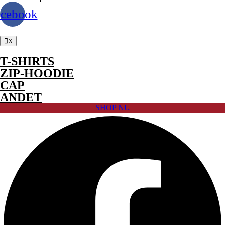
acebook
X
T-SHIRTS
ZIP-HOODIE
CAP
ANDET
SHOP NU